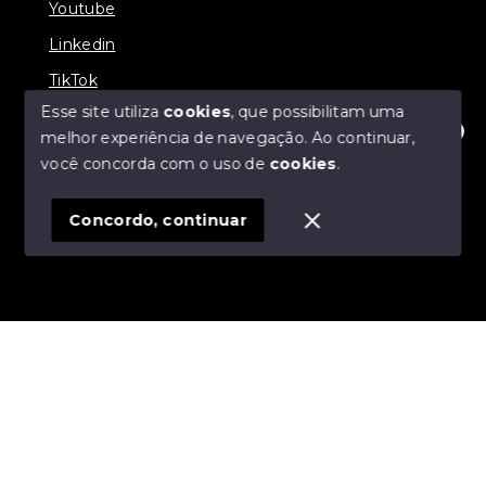
Youtube
Linkedin
TikTok
Esse site utiliza
cookies
, que possibilitam uma
melhor experiência de navegação.
Ao continuar,
Olá! Clique aqui para começar.
você concorda com o uso de
cookies
.
© Copyright 2026 - Moreira de Moraes Invest e Neg
Imobiliários - Todos os direitos reservados
Concordo, continuar
SITE PARA IMOBILIARIA
Início
Histórico
Favoritos