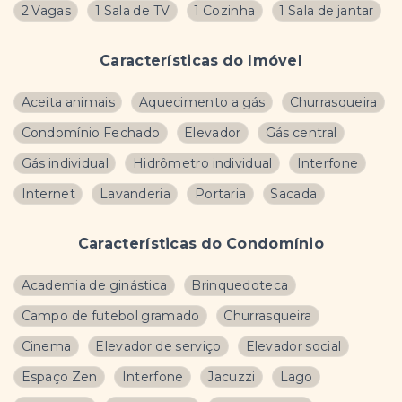
2 Vagas
1 Sala de TV
1 Cozinha
1 Sala de jantar
Características do Imóvel
Aceita animais
Aquecimento a gás
Churrasqueira
Condomínio Fechado
Elevador
Gás central
Gás individual
Hidrômetro individual
Interfone
Internet
Lavanderia
Portaria
Sacada
Características do Condomínio
Academia de ginástica
Brinquedoteca
Campo de futebol gramado
Churrasqueira
Cinema
Elevador de serviço
Elevador social
Espaço Zen
Interfone
Jacuzzi
Lago