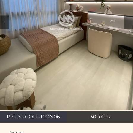
Ref.:
SI-GOLF-ICON06
30
fotos
Venda