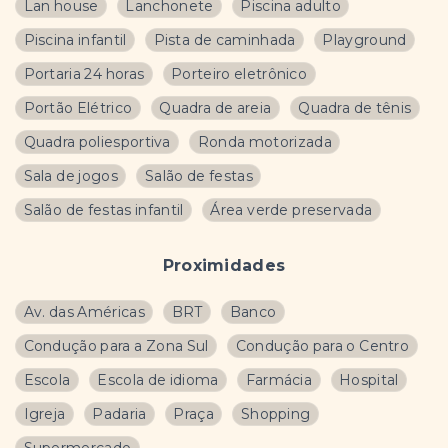
Lan house
Lanchonete
Piscina adulto
Piscina infantil
Pista de caminhada
Playground
Portaria 24 horas
Porteiro eletrônico
Portão Elétrico
Quadra de areia
Quadra de tênis
Quadra poliesportiva
Ronda motorizada
Sala de jogos
Salão de festas
Salão de festas infantil
Área verde preservada
Proximidades
Av. das Américas
BRT
Banco
Condução para a Zona Sul
Condução para o Centro
Escola
Escola de idioma
Farmácia
Hospital
Igreja
Padaria
Praça
Shopping