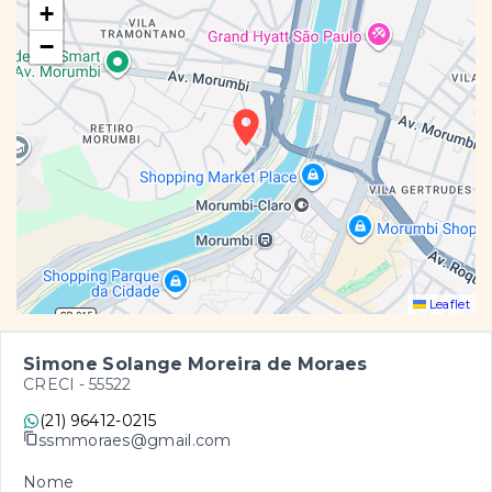
+
−
Leaflet
Simone Solange Moreira de Moraes
CRECI -
55522
(21) 96412-0215
ssmmoraes@gmail.com
Nome