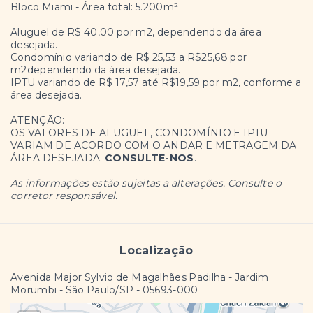
Bloco Miami - Área total: 5.200m²
Aluguel de R$ 40,00 por m
2
, dependendo da área
desejada.
Condomínio variando de R$ 25,53 a R$25,68 por
m
2
dependendo da área desejada.
IPTU variando de R$ 17,57 até R$19,59 por m
2
, conforme a
área desejada.
ATENÇÃO:
OS VALORES DE ALUGUEL, CONDOMÍNIO E IPTU
VARIAM DE ACORDO COM O ANDAR E METRAGEM DA
ÁREA DESEJADA.
CONSULTE-NOS
.
As informações estão sujeitas a alterações. Consulte o
corretor responsável.
Localização
Avenida Major Sylvio de Magalhães Padilha - Jardim
Morumbi - São Paulo/SP
- 05693-000